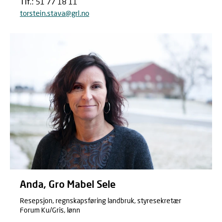
Tlf.:
51 77 18 11
torstein.stava@grl.no
Anda, Gro Mabel Sele
Resepsjon, regnskapsføring landbruk, styresekretær
Forum Ku/Gris, lønn