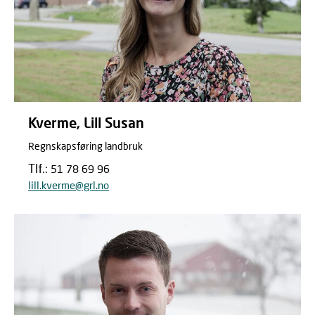
Kverme, Lill Susan
Regnskapsføring landbruk
Tlf.:
51 78 69 96
lill.kverme@grl.no