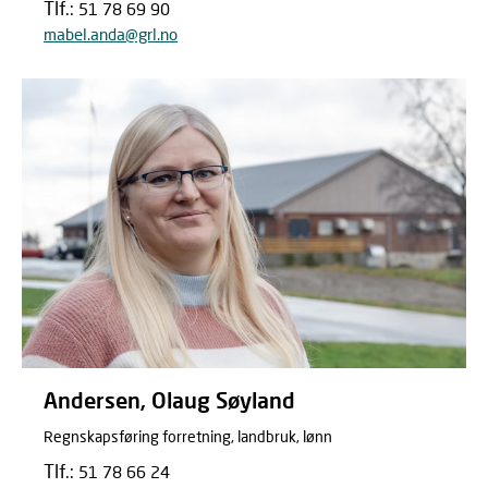
Tlf.:
51 78 69 90
mabel.anda@grl.no
Andersen, Olaug Søyland
Regnskapsføring forretning, landbruk, lønn
Tlf.:
51 78 66 24