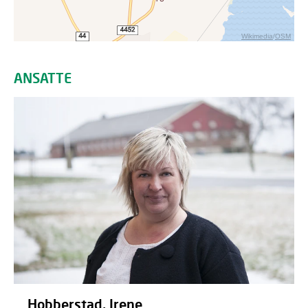
Wikimedia
/
OSM
ANSATTE
Hobberstad, Irene