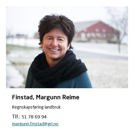
Finstad, Margunn Reime
Regnskapsføring landbruk
Tlf.:
51 78 69 94
margunn.finstad@grl.no