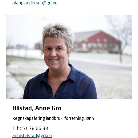
olaug.andersen@grl.no
Bilstad, Anne Gro
Regnskapsføring landbruk, forretning, lønn
Tlf.:
51 78 66 33
anne.bilstad@grl.no