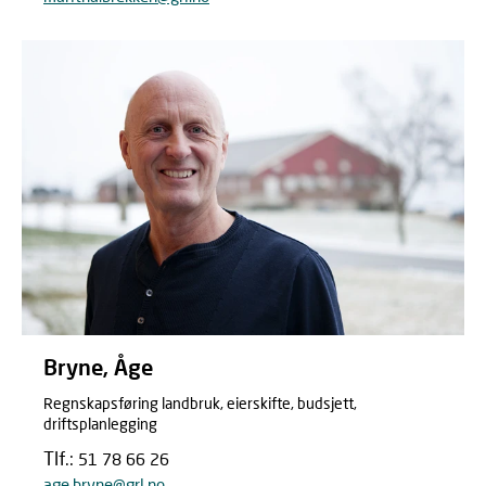
Bryne, Åge
Regnskapsføring landbruk, eierskifte, budsjett,
driftsplanlegging
Tlf.:
51 78 66 26
age.bryne@grl.no