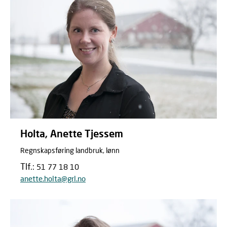
Holta, Anette Tjessem
Regnskapsføring landbruk, lønn
Tlf.:
51 77 18 10
anette.holta@grl.no