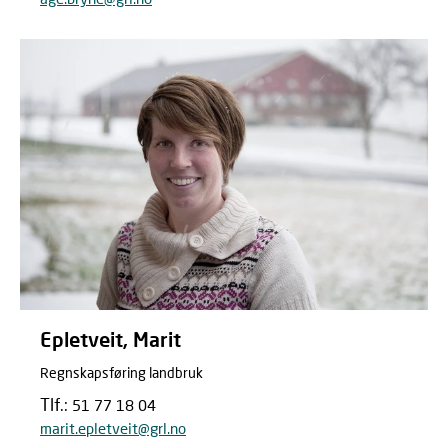
Epletveit, Marit
Regnskapsføring landbruk
Tlf.:
51 77 18 04
marit.epletveit@grl.no