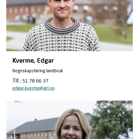
Kverme, Edgar
Regnskapsføring landbruk
Tlf.:
51 78 66 37
edgar.kverme@grl.no